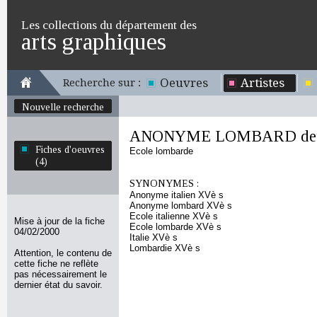
Les collections du département des
arts graphiques
Oeuvres
Artistes
Recherche sur :
Nouvelle recherche
ANONYME LOMBARD deuxi
Fiches d'oeuvres
Ecole lombarde
(4)
SYNONYMES :
Anonyme italien XVè s
Anonyme lombard XVè s
Ecole italienne XVè s
Mise à jour de la fiche
Ecole lombarde XVè s
04/02/2000
Italie XVè s
Lombardie XVè s
Attention, le contenu de
cette fiche ne reflète
pas nécessairement le
dernier état du savoir.