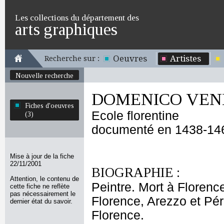
Les collections du département des
arts graphiques
Oeuvres
Artistes
Recherche sur :
Nouvelle recherche
DOMENICO VEN
Fiches d'oeuvres
Ecole florentine
(3)
documenté en 1438-14
Mise à jour de la fiche
22/11/2001
BIOGRAPHIE :
Attention, le contenu de
Peintre. Mort à Florence
cette fiche ne reflète
pas nécessairement le
Florence, Arezzo et Pé
dernier état du savoir.
Florence.