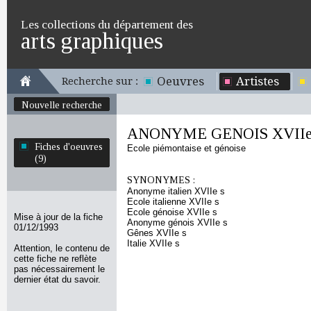
Les collections du département des
arts graphiques
Oeuvres
Artistes
Recherche sur :
Nouvelle recherche
ANONYME GENOIS XVIIe
Fiches d'oeuvres
Ecole piémontaise et génoise
(9)
SYNONYMES :
Anonyme italien XVIIe s
Ecole italienne XVIIe s
Ecole génoise XVIIe s
Mise à jour de la fiche
Anonyme génois XVIIe s
01/12/1993
Gênes XVIIe s
Italie XVIIe s
Attention, le contenu de
cette fiche ne reflète
pas nécessairement le
dernier état du savoir.