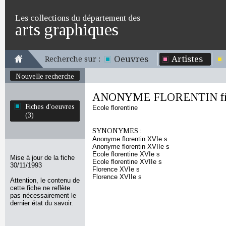
Les collections du département des
arts graphiques
Oeuvres
Artistes
Recherche sur :
Nouvelle recherche
ANONYME FLORENTIN fin X
Fiches d'oeuvres
Ecole florentine
(3)
SYNONYMES :
Anonyme florentin XVIe s
Anonyme florentin XVIIe s
Ecole florentine XVIe s
Mise à jour de la fiche
Ecole florentine XVIIe s
30/11/1993
Florence XVIe s
Florence XVIIe s
Attention, le contenu de
cette fiche ne reflète
pas nécessairement le
dernier état du savoir.