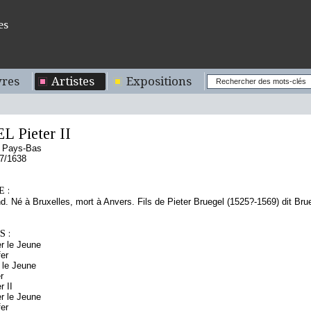
es
res
Artistes
Expositions
 Pieter II
s Pays-Bas
7/1638
 :
d. Né à Bruxelles, mort à Anvers. Fils de Pieter Bruegel (1525?-1569) dit Brue
 :
r le Jeune
fer
 le Jeune
r
r II
r le Jeune
fer