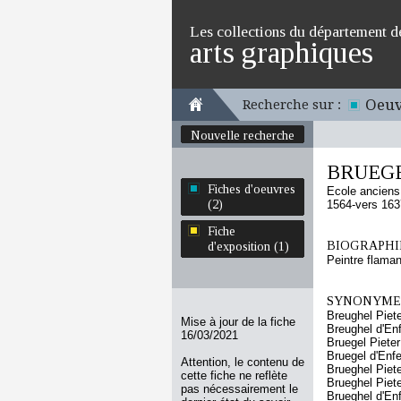
Les collections du département d
arts graphiques
Oeuv
Recherche sur :
Nouvelle recherche
BRUEGEL
Fiches d'oeuvres
Ecole ancien
(2)
1564-vers 163
Fiche
BIOGRAPHIE
d'exposition (1)
Peintre flaman
SYNONYMES
Breughel Piete
Mise à jour de la fiche
Breughel d'En
16/03/2021
Bruegel Pieter
Bruegel d'Enfe
Attention, le contenu de
Brueghel Piete
cette fiche ne reflète
Brueghel Piete
pas nécessairement le
Brueghel d'En