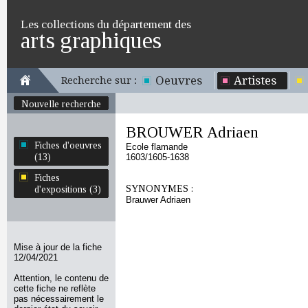
Les collections du département des
arts graphiques
Oeuvres
Artistes
Recherche sur :
Nouvelle recherche
BROUWER Adriaen
Fiches d'oeuvres
Ecole flamande
(13)
1603/1605-1638
Fiches
SYNONYMES :
d'expositions (3)
Brauwer Adriaen
Mise à jour de la fiche
12/04/2021
Attention, le contenu de
cette fiche ne reflète
pas nécessairement le