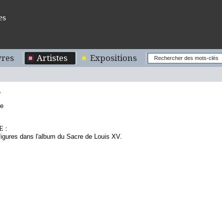
es
res
Artistes
Expositions
T
se
 :
figures dans l'album du Sacre de Louis XV.