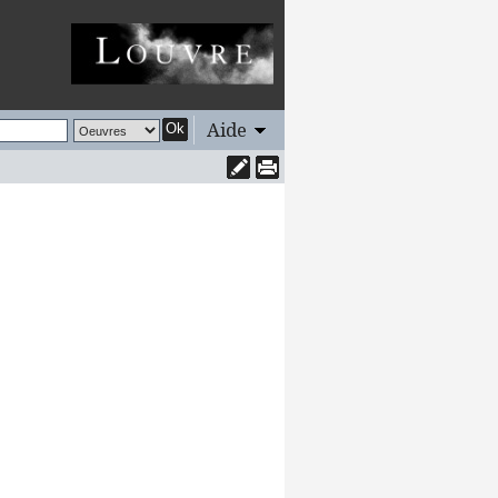
Aide
Ok