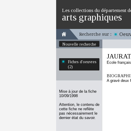
Les collections du département d
arts graphiques
Oeuv
Recherche sur :
Nouvelle recherche
JAURA
Fiches d'oeuvres
Ecole françai
(2)
BIOGRAPHIE
A gravé deux 
Mise à jour de la fiche
10/09/1998
Attention, le contenu de
cette fiche ne reflète
pas nécessairement le
dernier état du savoir.