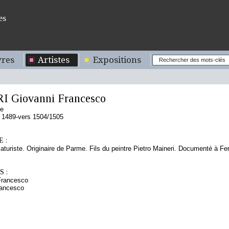
es
res
Artistes
Expositions
 Giovanni Francesco
de
 1489-vers 1504/1505
 :
iaturiste. Originaire de Parme. Fils du peintre Pietro Maineri. Documenté à Fe
 :
Francesco
rancesco