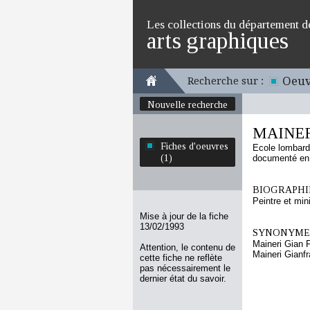
Les collections du département d
arts graphiques
Oeuv
Recherche sur :
Nouvelle recherche
MAINERI
Fiches d'oeuvres
Ecole lombar
(1)
documenté en
BIOGRAPHIE
Peintre et min
Mise à jour de la fiche
13/02/1993
SYNONYMES
Maineri Gian 
Attention, le contenu de
Maineri Gianf
cette fiche ne reflète
pas nécessairement le
dernier état du savoir.