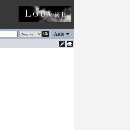
Aide
Ok