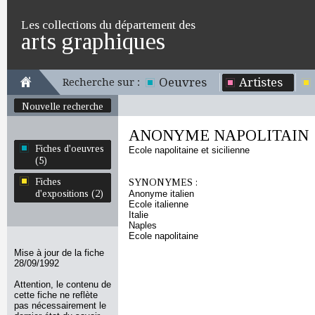
Les collections du département des
arts graphiques
Oeuvres
Artistes
Recherche sur :
Nouvelle recherche
ANONYME NAPOLITAIN
Fiches d'oeuvres
Ecole napolitaine et sicilienne
(5)
Fiches
SYNONYMES :
d'expositions (2)
Anonyme italien
Ecole italienne
Italie
Naples
Ecole napolitaine
Mise à jour de la fiche
28/09/1992
Attention, le contenu de
cette fiche ne reflète
pas nécessairement le