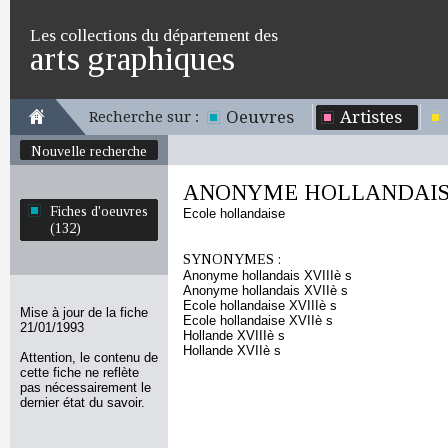
Les collections du département des
arts graphiques
Oeuvres
Artistes
Recherche sur :
Nouvelle recherche
ANONYME HOLLANDAIS XV
Fiches d'oeuvres
Ecole hollandaise
(132)
SYNONYMES :
Anonyme hollandais XVIIIè s
Anonyme hollandais XVIIè s
Ecole hollandaise XVIIIè s
Mise à jour de la fiche
Ecole hollandaise XVIIè s
21/01/1993
Hollande XVIIIè s
Hollande XVIIè s
Attention, le contenu de
cette fiche ne reflète
pas nécessairement le
dernier état du savoir.