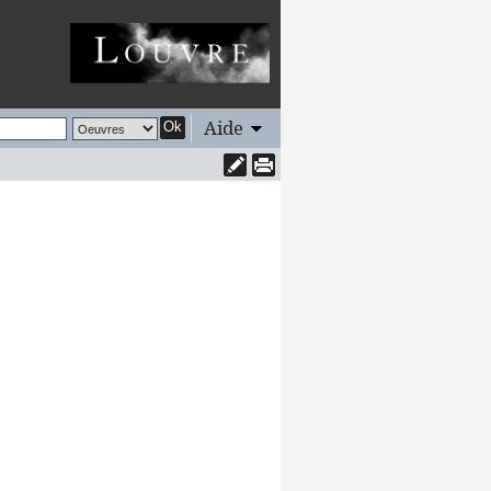
Aide
Ok