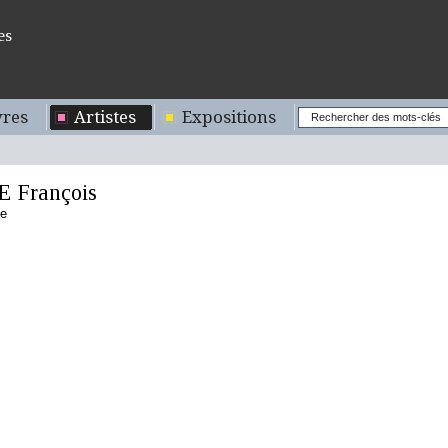
es
res
Artistes
Expositions
 François
se