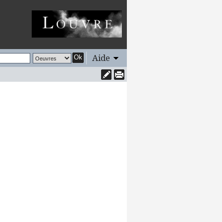
Aide
Ok