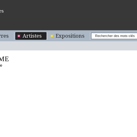
es
res
Artistes
Expositions
ME
se