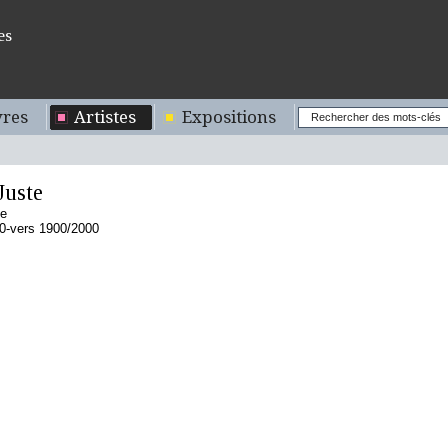
es
res
Artistes
Expositions
uste
se
0-vers 1900/2000