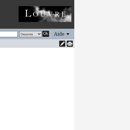
Aide
Ok