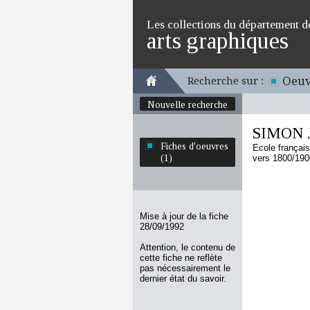
Les collections du département d
arts graphiques
Oeuv
Recherche sur :
Nouvelle recherche
SIMON J
Fiches d'oeuvres
Ecole françai
(1)
vers 1800/190
Mise à jour de la fiche
28/09/1992
Attention, le contenu de
cette fiche ne reflète
pas nécessairement le
dernier état du savoir.