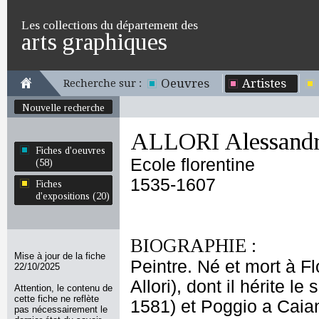
Les collections du département des
arts graphiques
Oeuvres
Artistes
Recherche sur :
Nouvelle recherche
ALLORI Alessand
Fiches d'oeuvres
Ecole florentine
(58)
1535-1607
Fiches
d'expositions (20)
BIOGRAPHIE :
Mise à jour de la fiche
Peintre. Né et mort à F
22/10/2025
Allori), dont il hérite 
Attention, le contenu de
cette fiche ne reflète
1581) et Poggio a Caia
pas nécessairement le