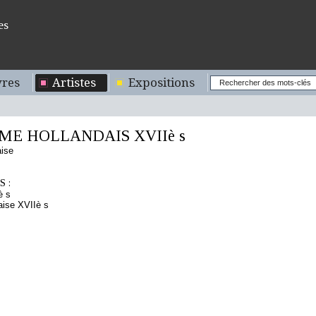
es
res
Artistes
Expositions
E HOLLANDAIS XVIIè s
aise
 :
è s
aise XVIIè s