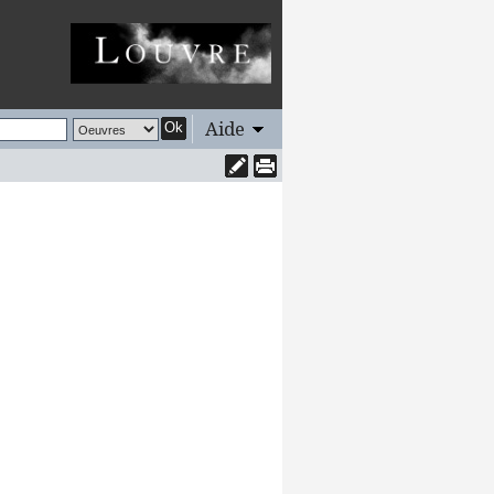
Aide
Ok