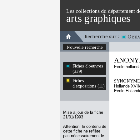
Les collections du département d
arts graphiques
Oeuv
Recherche sur :
Nouvelle recherche
ANONYM
Fiches d'oeuvres
Ecole holland
(339)
Fiches
SYNONYMES
d'expositions (11)
Hollande XVII
Ecole Holland
Mise à jour de la fiche
21/01/1993
Attention, le contenu de
cette fiche ne reflète
pas nécessairement le