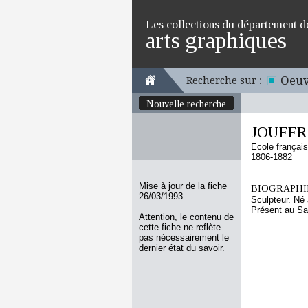
Les collections du département d
arts graphiques
Oeuv
Recherche sur :
Nouvelle recherche
JOUFFRO
Ecole françai
1806-1882
Mise à jour de la fiche
BIOGRAPHIE
26/03/1993
Sculpteur. Né 
Présent au Sal
Attention, le contenu de
cette fiche ne reflète
pas nécessairement le
dernier état du savoir.