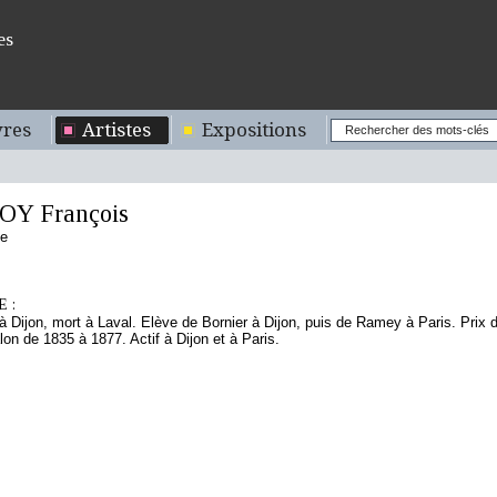
es
res
Artistes
Expositions
Y François
se
 :
à Dijon, mort à Laval. Elève de Bornier à Dijon, puis de Ramey à Paris. Prix d
on de 1835 à 1877. Actif à Dijon et à Paris.