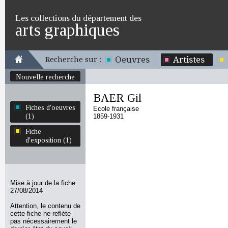
Les collections du département des
arts graphiques
Oeuvres
Artistes
Recherche sur :
Nouvelle recherche
BAER Gil
Fiches d'oeuvres
Ecole française
(1)
1859-1931
Fiche
d'exposition (1)
Mise à jour de la fiche
27/08/2014
Attention, le contenu de
cette fiche ne reflète
pas nécessairement le