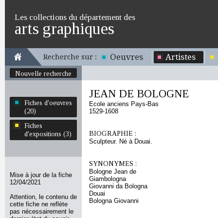
Les collections du département des
arts graphiques
Oeuvres
Artistes
Recherche sur :
Nouvelle recherche
JEAN DE BOLOGNE
Fiches d'oeuvres
Ecole anciens Pays-Bas
(20)
1529-1608
Fiches
BIOGRAPHIE :
d'expositions (3)
Sculpteur. Né à Douai.
SYNONYMES :
Bologne Jean de
Mise à jour de la fiche
Giambologna
12/04/2021
Giovanni da Bologna
Douai
Attention, le contenu de
Bologna Giovanni
cette fiche ne reflète
pas nécessairement le