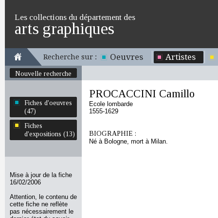
Les collections du département des
arts graphiques
Oeuvres
Artistes
Recherche sur :
Nouvelle recherche
PROCACCINI Camillo
Fiches d'oeuvres
Ecole lombarde
(47)
1555-1629
Fiches
BIOGRAPHIE :
d'expositions (13)
Né à Bologne, mort à Milan.
Mise à jour de la fiche
16/02/2006
Attention, le contenu de
cette fiche ne reflète
pas nécessairement le