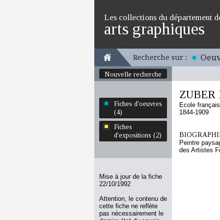
Les collections du département d
arts graphiques
Oeuv
Recherche sur :
Nouvelle recherche
ZUBER H
Fiches d'oeuvres
Ecole françai
(4)
1844-1909
Fiches
BIOGRAPHIE
d'expositions (2)
Peintre paysa
des Artistes F
Mise à jour de la fiche
22/10/1992
Attention, le contenu de
cette fiche ne reflète
pas nécessairement le