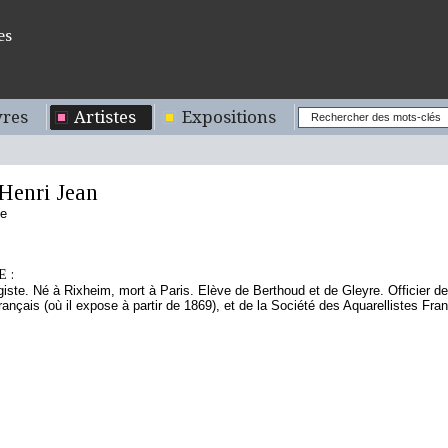
es
res
Artistes
Expositions
enri Jean
se
 :
giste. Né à Rixheim, mort à Paris. Elève de Berthoud et de Gleyre. Officier 
rançais (où il expose à partir de 1869), et de la Société des Aquarellistes Fran