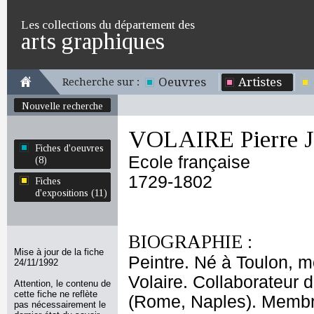
Les collections du département des
arts graphiques
Oeuvres
Artistes
Recherche sur :
Nouvelle recherche
VOLAIRE Pierre J
Fiches d'oeuvres
Ecole française
(8)
1729-1802
Fiches
d'expositions (11)
BIOGRAPHIE :
Mise à jour de la fiche
Peintre. Né à Toulon, m
24/11/1992
Volaire. Collaborateur d
Attention, le contenu de
cette fiche ne reflète
(Rome, Naples). Membr
pas nécessairement le