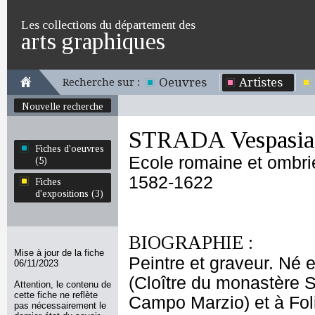
Les collections du département des
arts graphiques
Oeuvres
Artistes
Recherche sur :
Nouvelle recherche
STRADA Vespasia
Fiches d'oeuvres
Ecole romaine et ombr
(5)
1582-1622
Fiches
d'expositions (3)
BIOGRAPHIE :
Mise à jour de la fiche
Peintre et graveur. Né 
06/11/2023
(Cloître du monastère 
Attention, le contenu de
cette fiche ne reflète
Campo Marzio) et à Fol
pas nécessairement le