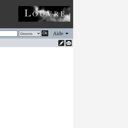
Aide
Ok