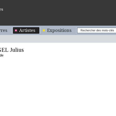
es
res
Artistes
Expositions
L Julius
nde