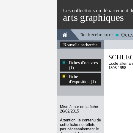
Les collections du département d
arts graphiques
Oeuv
Recherche sur :
Nouvelle recherche
SCHLEGE
Fiches d'oeuvres
Ecole allema
(1)
1895-1958
Fiche
d'exposition (1)
Mise à jour de la fiche
26/02/2015
Attention, le contenu de
cette fiche ne reflète
pas nécessairement le