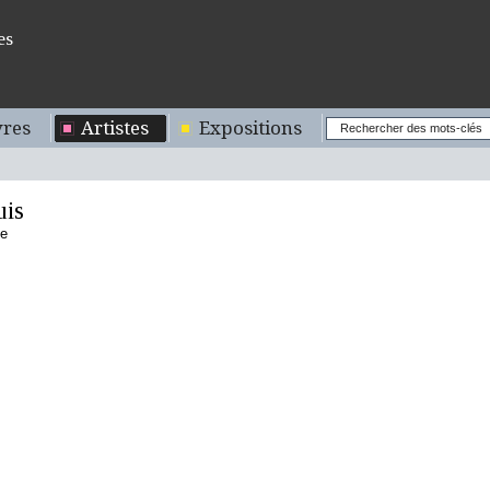
es
res
Artistes
Expositions
is
se