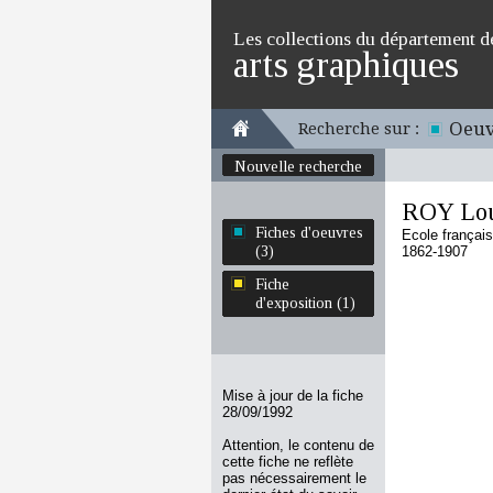
Les collections du département d
arts graphiques
Oeuv
Recherche sur :
Nouvelle recherche
ROY Lou
Fiches d'oeuvres
Ecole françai
(3)
1862-1907
Fiche
d'exposition (1)
Mise à jour de la fiche
28/09/1992
Attention, le contenu de
cette fiche ne reflète
pas nécessairement le