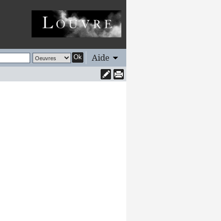
Aide
Ok