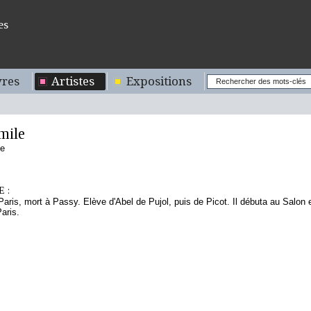
es
res
Artistes
Expositions
mile
se
 :
Paris, mort à Passy. Elève d'Abel de Pujol, puis de Picot. Il débuta au Salon
Paris.