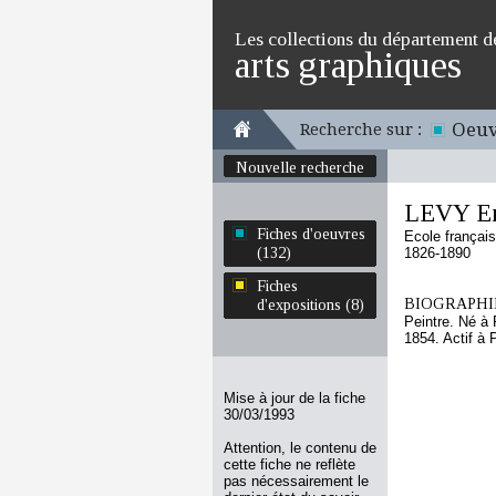
Les collections du département d
arts graphiques
Oeuv
Recherche sur :
Nouvelle recherche
LEVY E
Fiches d'oeuvres
Ecole françai
(132)
1826-1890
Fiches
BIOGRAPHIE
d'expositions (8)
Peintre. Né à 
1854. Actif à 
Mise à jour de la fiche
30/03/1993
Attention, le contenu de
cette fiche ne reflète
pas nécessairement le