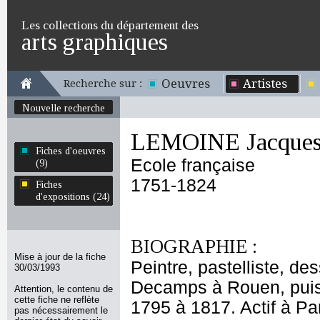
Les collections du département des
arts graphiques
Oeuvres
Artistes
Recherche sur :
Nouvelle recherche
LEMOINE Jacques 
Fiches d'oeuvres
Ecole française
(9)
1751-1824
Fiches
d'expositions (24)
BIOGRAPHIE :
Mise à jour de la fiche
Peintre, pastelliste, d
30/03/1993
Decamps à Rouen, puis 
Attention, le contenu de
cette fiche ne reflète
1795 à 1817. Actif à Pa
pas nécessairement le