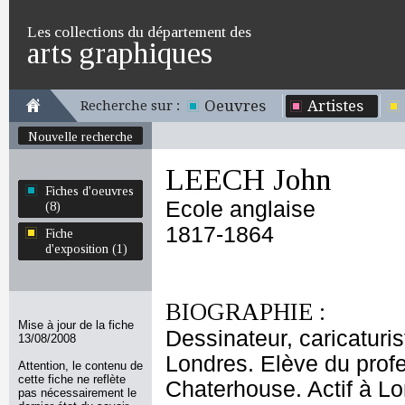
Les collections du département des
arts graphiques
Oeuvres
Artistes
Recherche sur :
Nouvelle recherche
LEECH John
Fiches d'oeuvres
Ecole anglaise
(8)
1817-1864
Fiche
d'exposition (1)
BIOGRAPHIE :
Mise à jour de la fiche
Dessinateur, caricaturis
13/08/2008
Londres. Elève du profe
Attention, le contenu de
cette fiche ne reflète
Chaterhouse. Actif à Lo
pas nécessairement le