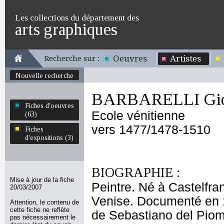
Les collections du département des
arts graphiques
Oeuvres
Artistes
Recherche sur :
Nouvelle recherche
BARBARELLI Gio
Fiches d'oeuvres
Ecole vénitienne
(63)
vers 1477/1478-1510
Fiches
d'expositions (3)
BIOGRAPHIE :
Mise à jour de la fiche
Peintre. Né à Castelfra
20/03/2007
Venise. Documenté en 1
Attention, le contenu de
cette fiche ne reflète
de Sebastiano del Piomb
pas nécessairement le