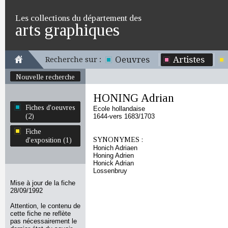
Les collections du département des
arts graphiques
Oeuvres
Artistes
Recherche sur :
Nouvelle recherche
HONING Adrian
Fiches d'oeuvres
Ecole hollandaise
(2)
1644-vers 1683/1703
Fiche
SYNONYMES :
d'exposition (1)
Honich Adriaen
Honing Adrien
Honick Adrian
Lossenbruy
Mise à jour de la fiche
28/09/1992
Attention, le contenu de
cette fiche ne reflète
pas nécessairement le