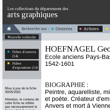
Les collections du département des
arts graphiques
Oeuvres
Artistes
Recherche sur :
Nouvelle recherche
HOEFNAGEL Geo
Fiches d'oeuvres
Ecole anciens Pays-Ba
(14)
1542-1601
Fiches
d'expositions (14)
BIOGRAPHIE :
Mise à jour de la fiche
Peintre, aquarelliste, m
30/05/2002
et poète. Créateur d'e
Attention, le contenu de
cette fiche ne reflète
Anvers et mort à Vienne.
pas nécessairement le