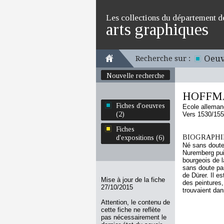
Les collections du département d
arts graphiques
Oeuv
Recherche sur :
Nouvelle recherche
HOFFM
Fiches d'oeuvres
Ecole allema
(2)
Vers 1530/15
Fiches
BIOGRAPHIE
d'expositions (6)
Né sans doute 
Nuremberg pui
bourgeois de l
sans doute par
de Dürer. Il e
Mise à jour de la fiche
des peintures,
27/10/2015
trouvaient dan
Attention, le contenu de
cette fiche ne reflète
pas nécessairement le