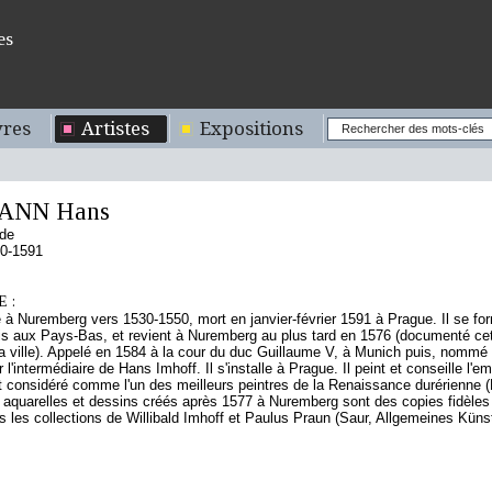
es
res
Artistes
Expositions
ANN Hans
nde
50-1591
 :
à Nuremberg vers 1530-1550, mort en janvier-février 1591 à Prague. Il se fo
s aux Pays-Bas, et revient à Nuremberg au plus tard en 1576 (documenté cet
a ville). Appelé en 1584 à la cour du duc Guillaume V, à Munich puis, nommé 
 l'intermédiaire de Hans Imhoff. Il s'installe à Prague. Il peint et conseille l'
st considéré comme l'un des meilleurs peintres de la Renaissance durérienne (
 aquarelles et dessins créés après 1577 à Nuremberg sont des copies fidèles 
s les collections de Willibald Imhoff et Paulus Praun (Saur, Allgemeines Künstl