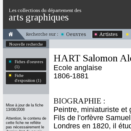
Les collections du département des
arts graphiques
Oeuvres
Artistes
Recherche sur :
Nouvelle recherche
HART Salomon Al
Fiches d'oeuvres
Ecole anglaise
(1)
1806-1881
Fiche
d'exposition (1)
BIOGRAPHIE :
Mise à jour de la fiche
Peintre, miniaturiste e
13/08/2008
Fils de l'orfèvre Samue
Attention, le contenu de
cette fiche ne reflète
Londres en 1820, il étu
pas nécessairement le