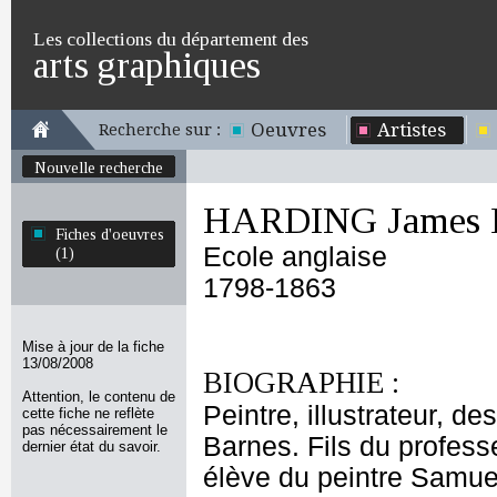
Les collections du département des
arts graphiques
Oeuvres
Artistes
Recherche sur :
Nouvelle recherche
HARDING James D
Fiches d'oeuvres
Ecole anglaise
(1)
1798-1863
Mise à jour de la fiche
13/08/2008
BIOGRAPHIE :
Attention, le contenu de
Peintre, illustrateur, d
cette fiche ne reflète
pas nécessairement le
Barnes. Fils du profes
dernier état du savoir.
élève du peintre Samue