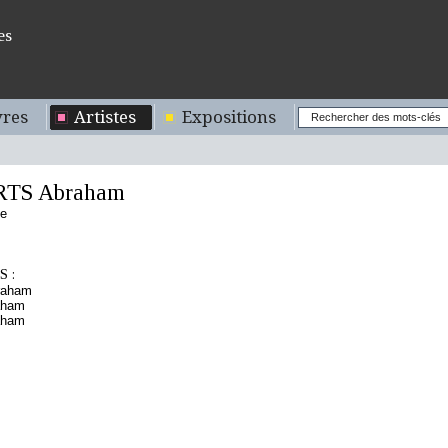
es
res
Artistes
Expositions
TS Abraham
de
 :
raham
aham
aham