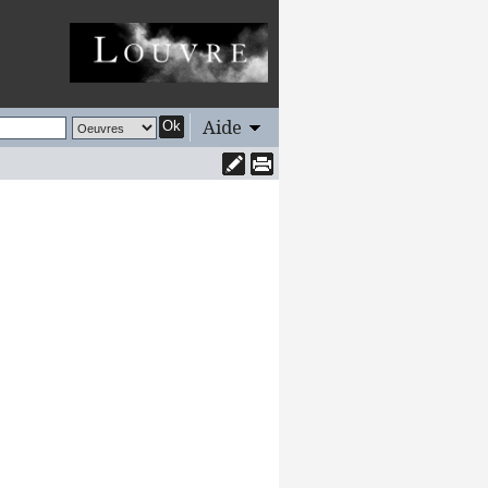
Aide
Ok