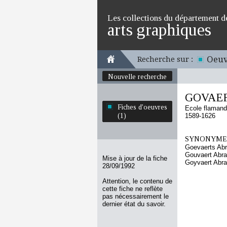
Les collections du département d
arts graphiques
Oeuv
Recherche sur :
Nouvelle recherche
GOVAER
Fiches d'oeuvres
Ecole flaman
(1)
1589-1626
SYNONYMES
Goevaerts Ab
Gouvaert Abr
Mise à jour de la fiche
Goyvaert Abr
28/09/1992
Attention, le contenu de
cette fiche ne reflète
pas nécessairement le
dernier état du savoir.