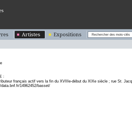
es
res
Artistes
Expositions
se
 :
tributeur français actif vers la fin du XVIIIe-début du XIXe siècle ; rue St. Ja
//data.bnf.fr/14962452/basset/