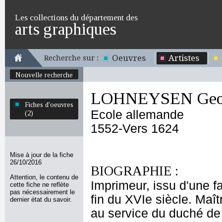
Les collections du département des
arts graphiques
Oeuvres
Artistes
Recherche sur :
Nouvelle recherche
LOHNEYSEN Georg
Fiches d'oeuvres
Ecole allemande
(2)
1552-Vers 1624
Mise à jour de la fiche
26/10/2016
BIOGRAPHIE :
Attention, le contenu de
Imprimeur, issu d'une f
cette fiche ne reflète
pas nécessairement le
fin du XVIe siècle. Maîtr
dernier état du savoir.
au service du duché de B