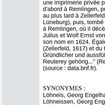
une imprimerie privée p
d'abord à Remlingen, pr
au plus tard à Zellerfe
Lüneburg), puis, tombé 
à Remlingen, où il décè
Julius et Wolf Ernst v
son nom en 1624. Égale
(Zellerfeld, 1617) et du t
Gründlicher und aussfüh
Reuterey gehörig..." (R
(source : data.bnf.fr).
SYNONYMES :
Löhneis, Georg Engelh
Löhneissen, Georg Eng