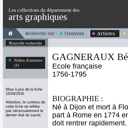
Les collections du département des
arts graphiques
Oeuvres
Artistes
Recherche sur :
Nouvelle recherche
GAGNERAUX Bén
Fiches d'oeuvres
Ecole française
(1)
1756-1795
Mise à jour de la fiche
15/04/2016
BIOGRAPHIE :
Attention, le contenu de
Né à Dijon et mort à Flo
cette fiche ne reflète
pas nécessairement le
part à Rome en 1774 en 
dernier état du savoir.
doit rentrer rapidement