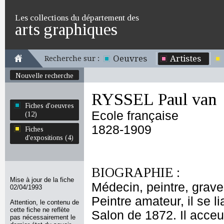
Les collections du département des
arts graphiques
Oeuvres
Artistes
Recherche sur :
Nouvelle recherche
RYSSEL Paul van
Fiches d'oeuvres
Ecole française
(12)
1828-1909
Fiches
d'expositions (4)
BIOGRAPHIE :
Mise à jour de la fiche
Médecin, peintre, graveu
02/04/1993
Peintre amateur, il se 
Attention, le contenu de
cette fiche ne reflète
Salon de 1872. Il acceu
pas nécessairement le