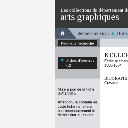
Les collections du département d
arts graphiques
Oeuv
Recherche sur :
Nouvelle recherche
KELLER
Fiches d'oeuvres
Ecole allema
(2)
1568-1634
BIOGRAPHIE
Graveur.
Mise à jour de la fiche
05/11/2015
Attention, le contenu de
cette fiche ne reflète
pas nécessairement le
dernier état du savoir.