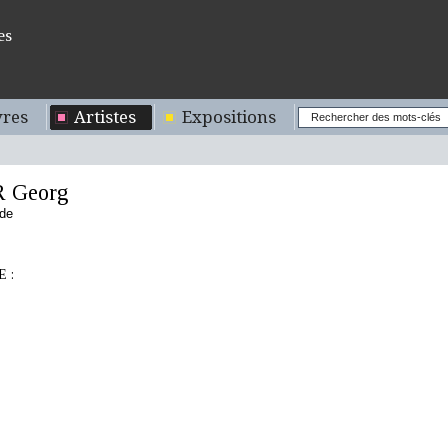
es
res
Artistes
Expositions
 Georg
nde
 :