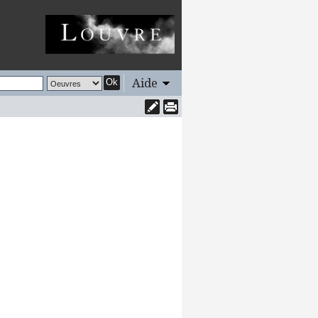
Aide
Ok