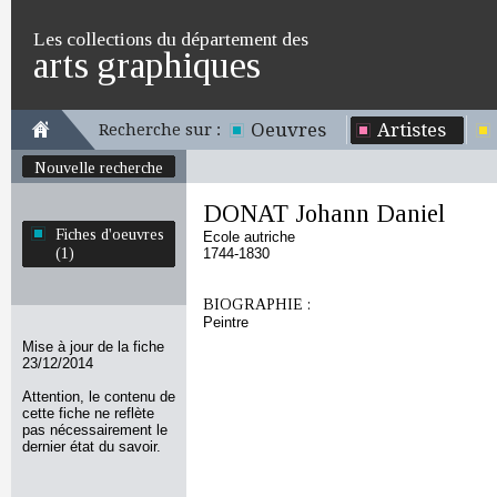
Les collections du département des
arts graphiques
Oeuvres
Artistes
Recherche sur :
Nouvelle recherche
DONAT Johann Daniel
Fiches d'oeuvres
Ecole autriche
(1)
1744-1830
BIOGRAPHIE :
Peintre
Mise à jour de la fiche
23/12/2014
Attention, le contenu de
cette fiche ne reflète
pas nécessairement le
dernier état du savoir.