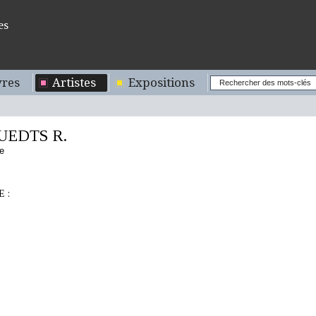
es
res
Artistes
Expositions
EDTS R.
e
 :