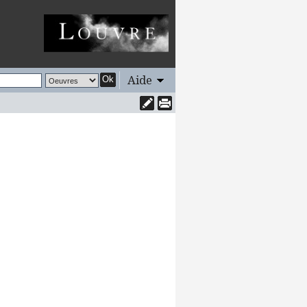
Aide
Ok