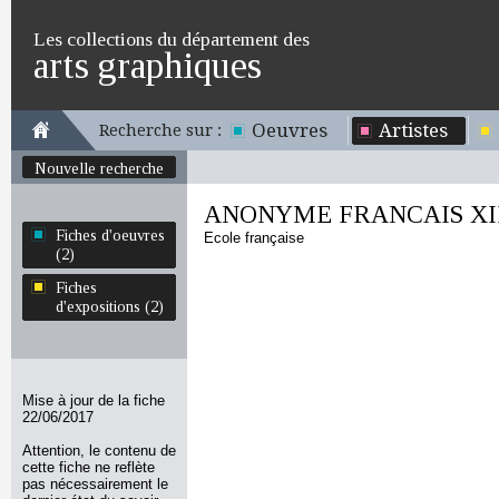
Les collections du département des
arts graphiques
Oeuvres
Artistes
Recherche sur :
Nouvelle recherche
ANONYME FRANCAIS XII
Fiches d'oeuvres
Ecole française
(2)
Fiches
d'expositions (2)
Mise à jour de la fiche
22/06/2017
Attention, le contenu de
cette fiche ne reflète
pas nécessairement le